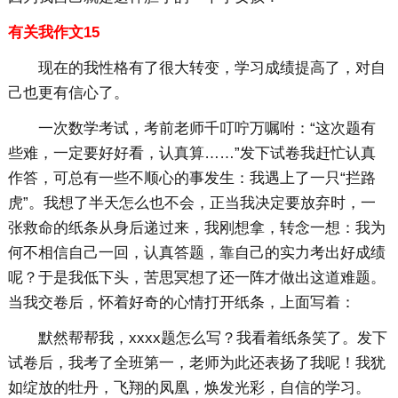
有关我作文15
现在的我性格有了很大转变，学习成绩提高了，对自
己也更有信心了。
一次数学考试，考前老师千叮咛万嘱咐：“这次题有
些难，一定要好好看，认真算……”发下试卷我赶忙认真
作答，可总有一些不顺心的事发生：我遇上了一只“拦路
虎”。我想了半天怎么也不会，正当我决定要放弃时，一
张救命的纸条从身后递过来，我刚想拿，转念一想：我为
何不相信自己一回，认真答题，靠自己的实力考出好成绩
呢？于是我低下头，苦思冥想了还一阵才做出这道难题。
当我交卷后，怀着好奇的心情打开纸条，上面写着：
默然帮帮我，xxxx题怎么写？我看着纸条笑了。发下
试卷后，我考了全班第一，老师为此还表扬了我呢！我犹
如绽放的牡丹，飞翔的凤凰，焕发光彩，自信的学习。