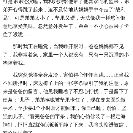
可是弟弟还没睡，我和妈妈给他带了他喜欢吃的坚果，弟
弟开心得跳了起来，迫不及待地从妈妈手中夺走了“战利
品”。可是弟弟太小了，坚果又硬，无法像我一样悠闲惬
意地享受美味。忽然意外发生了，弟弟一不小心被果子卡
住了喉咙……
那时我正在睡觉，当我睁开眼时，爸爸妈妈都不见
了，我非常着急，家里一个人都没有，只有一只沉睡的小
狗陪着我。
我突然觉得全身发冷，害怕得心怦怦直跳……正当我
不知所措时，床边椅子上的一张字条吸引了我的注意，原
来是爸爸的留言，他见我睡着了不忍心打扰，于是留下了
便条：“儿子，弟弟喉咙被坚果卡住了，现在要去医院做
手术，至少要1个小时后才能回来，你自己睡，别怕，坚
强的儿子。”看完爸爸的字条，我的心仿佛装了一根定海
神针，怦怦直跳的心渐渐平静了下来，我将头缩进被窝，