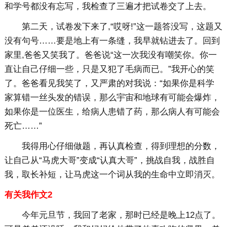
和学号都没有忘写，我检查了三遍才把试卷交了上去。
第二天，试卷发下来了,“哎呀!”这一题答没写，这题又
没有句号……要是地上有一条缝，我早就钻进去了。回到
家里,爸爸又笑我了。爸爸说“这一次我没有嘲笑你。你一
直让自己仔细一些，只是又犯了毛病而已。”我开心的笑
了。爸爸看见我笑了，又严肃的对我说：“如果你是科学
家算错一丝头发的错误，那么宇宙和地球有可能会爆炸，
如果你是一位医生，给病人患错了药，那么病人有可能会
死亡……”
我得用心仔细做题，再认真检查，得到理想的分数，
让自己从“马虎大哥”变成“认真大哥”，挑战自我，战胜自
我，取长补短，让马虎这一个词从我的生命中立即消灭。
有关我作文2
今年元旦节，我回了老家，那时已经是晚上12点了。