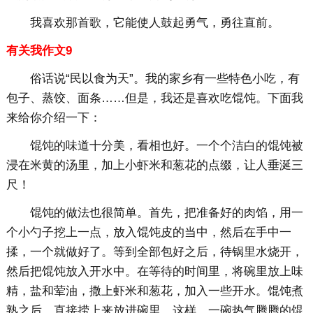
我喜欢那首歌，它能使人鼓起勇气，勇往直前。
有关我作文9
俗话说“民以食为天”。我的家乡有一些特色小吃，有
包子、蒸饺、面条……但是，我还是喜欢吃馄饨。下面我
来给你介绍一下：
馄饨的味道十分美，看相也好。一个个洁白的馄饨被
浸在米黄的汤里，加上小虾米和葱花的点缀，让人垂涎三
尺！
馄饨的做法也很简单。首先，把准备好的肉馅，用一
个小勺子挖上一点，放入馄饨皮的当中，然后在手中一
揉，一个就做好了。等到全部包好之后，待锅里水烧开，
然后把馄饨放入开水中。在等待的时间里，将碗里放上味
精，盐和荤油，撒上虾米和葱花，加入一些开水。馄饨煮
熟之后，直接捞上来放进碗里。这样，一碗热气腾腾的馄