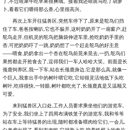
了,不过喂犀牛吃苹果很爽哦。接着我还喂斑马吃了胡萝
卜,看着它们嚼得那么香,心里很高兴。
再次上车开往猛兽区,突然车停下了,原来是鸵鸟们挡
住了车,爸爸按喇叭,它也不躲开,这时奶奶开了一扇窗户,赶
鸵鸟走开,但机灵的鸵鸟把脑袋伸进车里,抢吃奶奶手里的
杏,可把奶奶吓了一跳,奶奶想了一个赶走鸵鸟的好主意
——喂食,奶奶拿出一个杏在鸵鸟前晃来晃去,一扔,鸵鸟们
果然都走开抢食去了,逗得我们一车人哈哈大笑。前面是长
颈鹿饲养区,我一下车,站在长颈鹿身边,它是那么高,就像一
个巨人,我拿出手中的树叶喂它吃,它却很灵活地低下头吃
树叶,吃得很快,一转眼,树叶都吃光了,长颈鹿真是又温顺又
可爱。
来到猛兽区入口处,工作人员要求乘坐他们的游览车,
为了安全,我们坐上了四周布满铁笼子的游览车,我和爷爷
站在车上等待猛兽的出现,随时都准备喂肉给它们,一会儿,