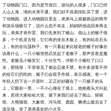
了动物园门口。因为是节假日，游玩的人很多，门口已经
人山人海，堵的水泄不通。我们好不容易排队买了票，进
了动物园。进入动物园往里走，弟弟马上就被路边的商亭
和游乐场吸引了，说什么也不肯走，妈妈哄他说回来再去
玩，弟弟才肯作罢。我们先来到了猴山。假山上的猴子很
多，个个机灵古怪，它们有的坐在木板上，有的站在石头
上，有的在玩荡秋千。有一只看起来比较老的猴子好像在
说着什么，一只小猴突然讥笑起了老猴子，那声音甚是魔
性。老猴见小猴笑它，十分生气，冲那个小猴吐了口口
水，那情形，不管谁见了都会忍俊不禁。有许多游客不停
的给它们扔吃的，猴子们会双手作揖，表示感谢。有一个
年轻人扔下去一片菜叶，正正好好砸在了一只猴子的头
上，它眼前一黑，一不小心撞在了墙上，他抱着头大叫起
来，惹得大家哈哈大笑。接下来我们还去了熊山、猩猩
馆、大熊猫馆、大象馆、河马馆、鹿园、狮虎山最后去了
游乐场，坐了弟弟喜欢的小火车。