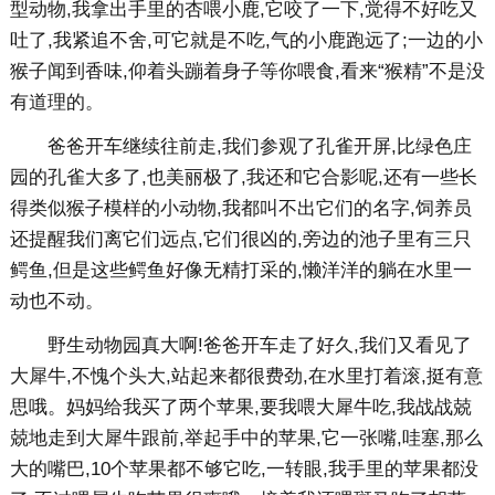
型动物,我拿出手里的杏喂小鹿,它咬了一下,觉得不好吃又
吐了,我紧追不舍,可它就是不吃,气的小鹿跑远了;一边的小
猴子闻到香味,仰着头蹦着身子等你喂食,看来“猴精”不是没
有道理的。
爸爸开车继续往前走,我们参观了孔雀开屏,比绿色庄
园的孔雀大多了,也美丽极了,我还和它合影呢,还有一些长
得类似猴子模样的小动物,我都叫不出它们的名字,饲养员
还提醒我们离它们远点,它们很凶的,旁边的池子里有三只
鳄鱼,但是这些鳄鱼好像无精打采的,懒洋洋的躺在水里一
动也不动。
野生动物园真大啊!爸爸开车走了好久,我们又看见了
大犀牛,不愧个头大,站起来都很费劲,在水里打着滚,挺有意
思哦。妈妈给我买了两个苹果,要我喂大犀牛吃,我战战兢
兢地走到大犀牛跟前,举起手中的苹果,它一张嘴,哇塞,那么
大的嘴巴,10个苹果都不够它吃,一转眼,我手里的苹果都没