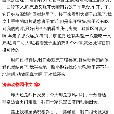
白老虎出现了,看到有肉吃,它就跑上前,咬着铁棍上的肉片,
一口咬下来,吃完后又张开大嘴围着笼子车觅食,车开走了,
它只好灰溜溜的回树林里了。接下来看到大狮子出现了,我
拿出手中的肉片诱惑狮子靠近,但是车开得快,狮子没有吃
到我的肉片,只好眼巴巴的看着我们离去。猛兽区可真大
啊,车走了那么远,又看到了东北虎,还有黑熊,一次能吃一只
鸡呢,胃口可大呢,看着笼子里的鸡叫个不停,我还觉得它们
挺可怜的。
时间过得真快,我们参观完了猛兽区,野生动物园的旅
程也就结束了,我兴奋地一路小跑着找停车场,嘴里还不停
地唠叨:动物园真大啊!下次我还来!
济南动物园作文 篇3
昨天还是烈日炎炎，今天却是凉风习习，十分舒适，
非常适合出门走走，我们一家决定去济南动物园玩。
路上我和弟弟都很兴奋，一路畅通，我们很快就来到