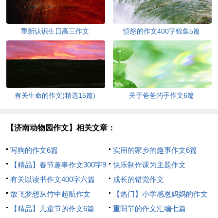
重新认识生日高三作文
愤怒的作文400字锦集5篇
有关生命的作文(精选15篇)
关于爸爸的手作文6篇
【济南动物园作文】相关文章：
写狗的作文6篇
实用的家乡的趣事作文6篇
【精品】春节趣事作文300字9
快乐制作课为主题作文
篇
有关以读书作文400字六篇
成长的错觉作文
放飞梦想从竹中起航作文
【热门】小学感恩妈妈的作文
【精品】儿童节的作文6篇
400字4篇
重阳节的作文汇编七篇