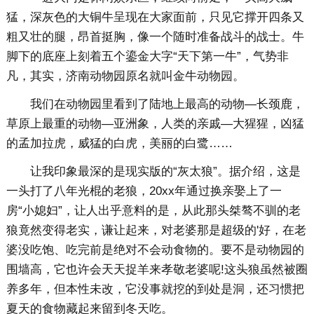
猛，深灰色的大铜牛呈现在大家面前，只见它撑开四条又
粗又壮的腿，昂首挺胸，像一个随时准备战斗的战士。牛
脚下的底座上刻着五个鎏金大字“天下第一牛”，气势非
凡，其实，济南动物园原名就叫金牛动物园。
我们在动物园里看到了陆地上最高的动物—长颈鹿，
草原上最重的动物—亚洲象，人类的亲戚—大猩猩，凶猛
的孟加拉虎，威猛的白虎，美丽的白鹭……
让我印象最深的是现实版的“灰太狼”。据介绍，这是
一头打了八年光棍的老狼，20xx年通过换亲娶上了一
房“小媳妇”，让人出乎意料的是，从此那头桀骜不驯的老
狼竟然变得老实，谦让起来，对老婆那是超级的'好，在老
婆没吃饱、吃完前是绝对不会动食物的。要不是动物园的
围墙高，它也许会天天捉羊来孝敬老婆呢!这头狼虽然被圈
养多年，但本性未改，它没事就挖的到处是洞，还习惯把
夏天的食物藏起来留到冬天吃。