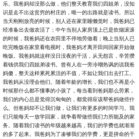
乐。我爸妈却没那么做，他们整天教育我们四姐弟，没知
识是走不出这贫穷的村庄的，唯一的出路就是读书。所以
当天刚刚放亮的时候，别人还在家里睡懒觉时，我爸妈已
经准备出去做农活了；中午当别人家房顶上已是炊烟滚滚
的时候，我爸妈还在农田里不停地劳做着；晚上当别人已
吃完晚饭在家里看电视时，我爸妈才离开田间回家开始做
晚饭。我爸妈就这样没日没夜的干活，从无怨言，辛苦攒
着钱供我们四姐弟读书。曾有人在一旁冷嘲热讽的说我爸
妈傻，整天这样累死累活的不值，不如让我们出去打工。
我爸妈从没理会他们。随着年龄的增长，我们也不再是小
时候那什么都不懂事的小孩了，每当看到爸妈那么劳累，
我们的内心总是觉得沉甸甸的，都觉得应该帮爸妈做些什
么。但爸妈却不让我们做，让我们有更多的时间学习。我
们只能每天一放学回家，就争着帮做些我们力所能及的家
务。随着我们读书的年级越来越高，我们的学费也就渐渐
的多了起来。我爸妈为了凑够我们的学费，更是拼命的干