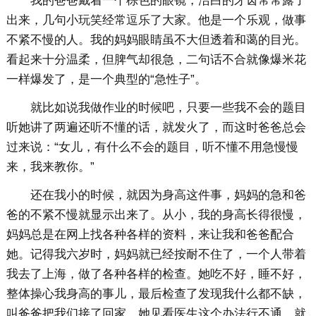
我的爸爸戴着一个棕色的眼镜，洁白的牙齿常常露了
出来，几句小玩笑经常逗乐了大家。他是一个乐观，做事
不紧不慢的人。我的妈妈眼睛虽不大但透着和蔼的目光。
看起来十分温柔，但脾气却很急，二句话不合就像爆米花
一样爆发了，是一个典型的“急性子”。
就比如说我做作业的时候吧，只要一些我不会的题目
听她讲了两遍还听不懂的话，就发火了，而这时爸爸总会
过来说：“女儿，有什么不会的题目，听不懂不用急慢慢
来，我来教你。”
还在我小的时候，就因为身高这件事，妈妈的急和爸
爸的不紧不慢就显示出来了。从小，我的身高长得很慢，
妈妈总是在网上找各种各样的资料，来让我和爸爸配合
她。记得我六岁时，妈妈就已经按耐不住了，一个人带着
我去了上海，做了各种各样的检查。她吃不好，睡不好，
整体操心我身高的事儿，最后检查了发现我什么都不缺，
叫爸爸把我们接了回家。她见看医生这个办法行不通，就