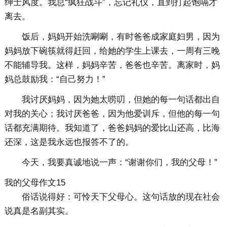
绅士风度。我总“疯狂战斗”，忘记礼仪，直到打起饱嗝才
离去。
饭后，妈妈开始洗唰唰，有时爸爸成家庭妇男，因为
妈妈放下碗筷就得赶回，给她的学生上课去，一周有三晚
不能辅导我。这样，妈妈辛苦，爸爸也辛苦。离家时，妈
妈总鼓励我：“自己努力！”
我讨厌妈妈，因为她太唠叨，但她的每一句话都出自
对我的关心；我讨厌爸爸，因为他爱训斥，但他的每一句
话都充满期待。我知道了，爸爸妈妈的爱比山还高，比海
还深，这是我永远也报答不了的。
今天，我要真诚地说一声：“谢谢你们，我的父母！”
我的父母作文15
俗话说得好：可怜天下父母心。这句话放的现在社会
说真是名副其实。