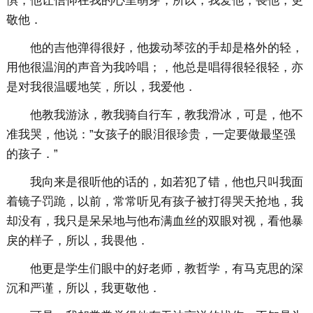
惧，他让信仰在我的心里萌芽，所以，我爱他，畏他，更
敬他．
他的吉他弹得很好，他拨动琴弦的手却是格外的轻，
用他很温润的声音为我吟唱；，他总是唱得很轻很轻，亦
是对我很温暖地笑，所以，我爱他．
他教我游泳，教我骑自行车，教我滑冰，可是，他不
准我哭，他说：”女孩子的眼泪很珍贵，一定要做最坚强
的孩子．”
我向来是很听他的话的，如若犯了错，他也只叫我面
着镜子罚跪，以前，常常听见有孩子被打得哭天抢地，我
却没有，我只是呆呆地与他布满血丝的双眼对视，看他暴
戾的样子，所以，我畏他．
他更是学生们眼中的好老师，教哲学，有马克思的深
沉和严谨，所以，我更敬他．