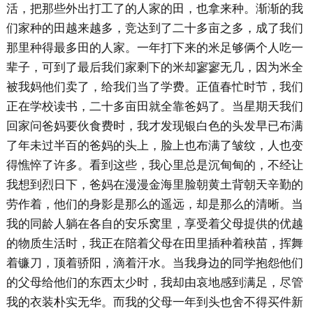
活，把那些外出打工了的人家的田，也拿来种。渐渐的我
们家种的田越来越多，竞达到了二十多亩之多，成了我们
那里种得最多田的人家。一年打下来的米足够俩个人吃一
辈子，可到了最后我们家剩下的米却寥寥无几，因为米全
被我妈他们卖了，给我们当了学费。正值春忙时节，我们
正在学校读书，二十多亩田就全靠爸妈了。当星期天我们
回家问爸妈要伙食费时，我才发现银白色的头发早已布满
了年未过半百的爸妈的头上，脸上也布满了皱纹，人也变
得憔悴了许多。看到这些，我心里总是沉甸甸的，不经让
我想到烈日下，爸妈在漫漫金海里脸朝黄土背朝天辛勤的
劳作着，他们的身影是那么的遥远，却是那么的清晰。当
我的同龄人躺在各自的安乐窝里，享受着父母提供的优越
的物质生活时，我正在陪着父母在田里插种着秧苗，挥舞
着镰刀，顶着骄阳，滴着汗水。当我身边的同学抱怨他们
的父母给他们的东西太少时，我却由哀地感到满足，尽管
我的衣装朴实无华。而我的父母一年到头也舍不得买件新