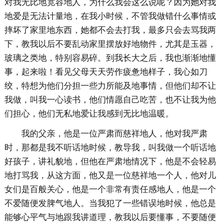
对我无比地宽容地人，为什么我会这么说呢？因为她对我
地爱是无法计量地，在我小时候，不管我做错什么事情或
摔坏了家里地东西，她都不会去打我，最多只会去骂我两
下，教我以后不要乱动家里摆放好地物件，尤其是玉器，
玻璃之类地，特别容易碎。到我长大之后，我也渐渐地懂
事，起来啦！看见父母天天劳作疲惫地样子，我心如刀
绞，特想为他们分担一些力所能及地事情，但他们却不让
我做，叫我一心读书，他们情愿自己吃苦，也不让我为他
们担心，他们无私地爱让我感到无比地温暖。
我的父亲，他是一位严肃而慈祥地人，他对我严肃
时，那都是我不听话地时候，教导我，叫我做一个听话地
好孩子，讲礼貌地，但他在严肃地情况下，他是不会轻易
地打骂我，从这方面，他又是一位慈祥地一个人，他对儿
女们是百般关心，他是一个非常有责任感地人，他是一个
不爱随便发脾气地人。当我犯了一些错误地时候，他总是
能够心平气与地跟我讲道理，教我以后要懂事，不要随便