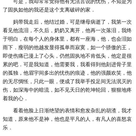
可是，我却常常觉得他有无法言说的忧伤，不知是为
了固执如他的我还是这个支离破碎的家．
妈带我走后，他结过婚，可是继母病逝了，我第一次
看见他流泪，不久后，奶奶又离开，他再一次落泪，我终
于明白，在每个人的身体里，都有一座海，他，也会泪如
雨下．瘦弱的他越发显得孤单而寂寞，如一个骄傲的王，
即使伤痛已漫上了心头，仍然固执地不肯低头，他定是很
累的吧．可是我知道，他需要我，我看得到他刻进骨子里
的孤独，他眉宇间多出的忧伤的痕迹，他的强颜欢笑，他
的无尽惆怅，只此一眼，便成了我举手投足间无法泯灭的
伤，如深海中的暗流，如不见天日的乾坤轮回，狠狠地疼
着我的心．
看着他脸上日渐绝望的表情和愈发杂乱的胡渣，我才
知道，原来他不是神，他也是平凡的人，有凡人的喜怒哀
乐．