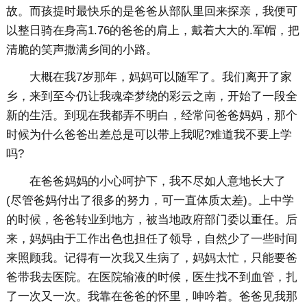
故。而孩提时最快乐的是爸爸从部队里回来探亲，我便可
以整日骑在身高1.76的爸爸的肩上，戴着大大的.军帽，把
清脆的笑声撒满乡间的小路。
大概在我7岁那年，妈妈可以随军了。我们离开了家
乡，来到至今仍让我魂牵梦绕的彩云之南，开始了一段全
新的生活。到现在我都弄不明白，经常问爸爸妈妈，那个
时候为什么爸爸出差总是可以带上我呢?难道我不要上学
吗?
在爸爸妈妈的小心呵护下，我不尽如人意地长大了
(尽管爸妈付出了很多的努力，可一直体质太差)。上中学
的时候，爸爸转业到地方，被当地政府部门委以重任。后
来，妈妈由于工作出色也担任了领导，自然少了一些时间
来照顾我。记得有一次我又生病了，妈妈太忙，只能要爸
爸带我去医院。在医院输液的时候，医生找不到血管，扎
了一次又一次。我靠在爸爸的怀里，呻吟着。爸爸见我那