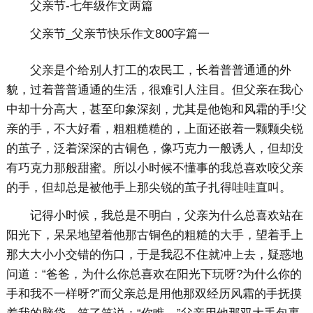
父亲节-七年级作文两篇
父亲节_父亲节快乐作文800字篇一
父亲是个给别人打工的农民工，长着普普通通的外
貌，过着普普通通的生活，很难引人注目。但父亲在我心
中却十分高大，甚至印象深刻，尤其是他饱和风霜的手!父
亲的手，不大好看，粗粗糙糙的，上面还嵌着一颗颗尖锐
的茧子，泛着深深的古铜色，像巧克力一般诱人，但却没
有巧克力那般甜蜜。所以小时候不懂事的我总喜欢咬父亲
的手，但却总是被他手上那尖锐的茧子扎得哇哇直叫。
记得小时候，我总是不明白，父亲为什么总喜欢站在
阳光下，呆呆地望着他那古铜色的粗糙的大手，望着手上
那大大小小交错的伤口，于是我忍不住就冲上去，疑惑地
问道：“爸爸，为什么你总喜欢在阳光下玩呀?为什么你的
手和我不一样呀?”而父亲总是用他那双经历风霜的手抚摸