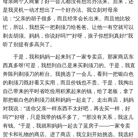
母亲两个人商量了好一会儿都没有想出办法来。后来，还
是我灵机一动才想出了一个好办法。我立刻对母亲
说：“父亲的胡子很多，而且经常会长出来。而且他比较
忙，所以，我想买一把剃须刀给爸爸。让他一有空就可以
剃去胡须。妈妈，你说好吗?”“好呀，孩子你想到真好!”我
听了别提有多高兴了。
于是，我和妈妈一起来到了一家专卖店。那家商店东
西真多呀!可是，我想到自己是来买剃须刀的。于是，我直
奔陈列剃须刀的柜台。我挑选了一会儿，看到一把银白色
的剃须刀既好看又实用，而且价钱也不贵。于是，我掏出
自己带来的平时省吃俭用积累起来的钱，给了老板，拿了
那把银白色的剃须刀就和妈妈一起走了。走出商店，妈妈
对我说：“送你父亲一样东西不太好吧，再去买一样，好
吗?”“好呀，只是我带的钱不多了。”“那没有关系，我这儿
有钱。”于是，我就和妈妈一起去了蓝房子——一家专卖
贺卡和礼物的商店。进了商店，我立刻开始挑选。我选好