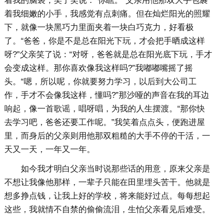
着我的脑袋，笑了笑说：“你瞧。”父亲用他那双大手包裹
着我细嫩的小手，我感觉有点刺痛。但在灿烂阳光的照耀
下，就像一块黑巧力里面夹着一块白巧克力，好看极
了。“爸爸，你是不是总在阳光下玩，才会把手晒成这样
呀?”父亲笑了说：“对呀，爸爸就是总在阳光底下玩，手才
会变成这样。那你喜欢像我这样吗?”我嘟嘟嘴摇了摇
头。“嗯，所以呢，你就要努力学习，以后到大公司工
作，手才不会像我这样，懂吗?”那沙哑的声音在我的耳边
响起，像一首歌谣，唱呀唱，为我的人生摆渡。“那你快
去学习吧，爸爸还要工作呢。”我笑着点点头，便跑进屋
里，而身后的父亲则用他那双粗糙的大手不停的干活，一
天又一天，一年又一年。
如今我才明白父亲当时说那些话的用意，原来父亲是
不想让我像他那样，一辈子只能在田里埋头苦干。他就是
想多挣点钱，让我上好的学校，将来能好过点。每每想起
这些，我就情不自禁的偷偷流泪，生怕父亲看见后难受。