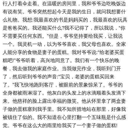
行人打着伞走着。在温暖的房间里，我和爷爷边吃晚饭边
有说有笑。爷爷突然想起今天是我的生日，就问我想要什
么礼物。我想:我最喜欢的书是妈妈买的，我最喜欢的玩具
是爸爸买的。我还能买什么?我不记得了，所以我说，“你
不需要买任何东西。”但是，爷爷坚持要给我买，让我说
一个。我灵机一动，以为爷爷喜欢，我父母也喜欢。全家
人能分享的食物是妻子的蛋糕。我对爷爷说:“给老婆买蛋
糕吧!”爷爷听着，高兴地同意了。我们有一个快乐的晚
餐，我去做我的家庭作业。当我做完作业，我听到门开
了，然后听到爷爷的声音:“宝贝，老婆的蛋糕买回来
了。”我飞快地跑到客厅，被眼前的景象惊呆了。爷爷的
全身都被雨淋湿了。他灰白的头发上的水滴顺着头发滴下
来。他慈祥的脸上露出幸福的微笑。他从怀里拿了两盒妻
子做的蛋糕塞到我手里。我不知所措地站在那里，好像我
被镇住了似的。我不知道在心里打翻一个五味瓶是什么感
觉。爷爷在这么大的雨里给我买了一个妻子做的蛋糕!