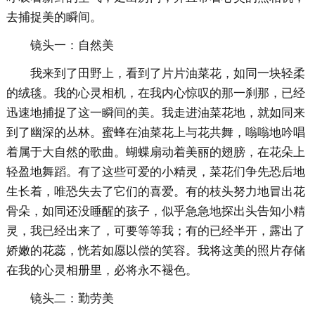
去捕捉美的瞬间。
镜头一：自然美
我来到了田野上，看到了片片油菜花，如同一块轻柔
的绒毯。我的心灵相机，在我内心惊叹的那一刹那，已经
迅速地捕捉了这一瞬间的美。我走进油菜花地，就如同来
到了幽深的丛林。蜜蜂在油菜花上与花共舞，嗡嗡地吟唱
着属于大自然的歌曲。蝴蝶扇动着美丽的翅膀，在花朵上
轻盈地舞蹈。有了这些可爱的小精灵，菜花们争先恐后地
生长着，唯恐失去了它们的喜爱。有的枝头努力地冒出花
骨朵，如同还没睡醒的孩子，似乎急急地探出头告知小精
灵，我已经出来了，可要等等我；有的已经半开，露出了
娇嫩的花蕊，恍若如愿以偿的笑容。我将这美的照片存储
在我的心灵相册里，必将永不褪色。
镜头二：勤劳美