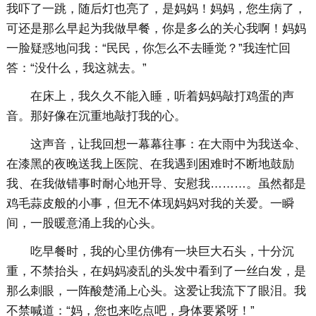
我吓了一跳，随后灯也亮了，是妈妈！妈妈，您生病了，
可还是那么早起为我做早餐，你是多么的关心我啊！妈妈
一脸疑惑地问我：“民民，你怎么不去睡觉？”我连忙回
答：“没什么，我这就去。”
在床上，我久久不能入睡，听着妈妈敲打鸡蛋的声
音。那好像在沉重地敲打我的心。
这声音，让我回想一幕幕往事：在大雨中为我送伞、
在漆黑的夜晚送我上医院、在我遇到困难时不断地鼓励
我、在我做错事时耐心地开导、安慰我………。虽然都是
鸡毛蒜皮般的小事，但无不体现妈妈对我的关爱。一瞬
间，一股暖意涌上我的心头。
吃早餐时，我的心里仿佛有一块巨大石头，十分沉
重，不禁抬头，在妈妈凌乱的头发中看到了一丝白发，是
那么刺眼，一阵酸楚涌上心头。这爱让我流下了眼泪。我
不禁喊道：“妈，您也来吃点吧，身体要紧呀！”