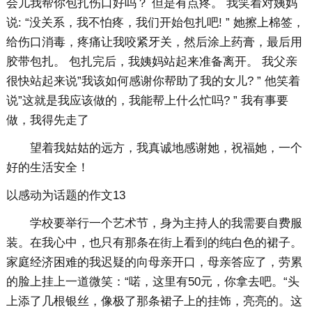
会儿我帮你包扎伤口好吗？ 但是有点疼。 我笑着对姨妈
说: “没关系，我不怕疼，我们开始包扎吧! ” 她擦上棉签，
给伤口消毒，疼痛让我咬紧牙关，然后涂上药膏，最后用
胶带包扎。 包扎完后，我姨妈站起来准备离开。 我父亲
很快站起来说”我该如何感谢你帮助了我的女儿? ” 他笑着
说”这就是我应该做的，我能帮上什么忙吗? ” 我有事要
做，我得先走了
望着我姑姑的远方，我真诚地感谢她，祝福她，一个
好的生活安全！
以感动为话题的作文13
学校要举行一个艺术节，身为主持人的我需要自费服
装。在我心中，也只有那条在街上看到的纯白色的裙子。
家庭经济困难的我迟疑的向母亲开口，母亲答应了，劳累
的脸上挂上一道微笑：“喏，这里有50元，你拿去吧。“头
上添了几根银丝，像极了那条裙子上的挂饰，亮亮的。这