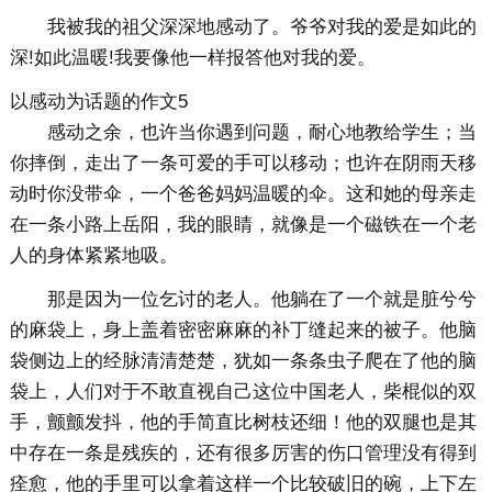
我被我的祖父深深地感动了。爷爷对我的爱是如此的
深!如此温暖!我要像他一样报答他对我的爱。
以感动为话题的作文5
感动之余，也许当你遇到问题，耐心地教给学生；当
你摔倒，走出了一条可爱的手可以移动；也许在阴雨天移
动时你没带伞，一个爸爸妈妈温暖的伞。这和她的母亲走
在一条小路上岳阳，我的眼睛，就像是一个磁铁在一个老
人的身体紧紧地吸。
那是因为一位乞讨的老人。他躺在了一个就是脏兮兮
的麻袋上，身上盖着密密麻麻的补丁缝起来的被子。他脑
袋侧边上的经脉清清楚楚，犹如一条条虫子爬在了他的脑
袋上，人们对于不敢直视自己这位中国老人，柴棍似的双
手，颤颤发抖，他的手简直比树枝还细！他的双腿也是其
中存在一条是残疾的，还有很多厉害的伤口管理没有得到
痊愈，他的手里可以拿着这样一个比较破旧的碗，上下左