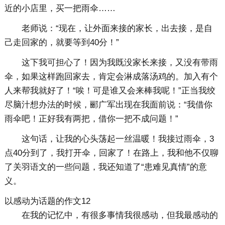
近的小店里，买一把雨伞……
老师说：“现在，让外面来接的家长，出去接，是自
己走回家的，就要等到40分！”
这下我可担心了！因为我既没家长来接，又没有带雨
伞，如果这样跑回家去，肯定会淋成落汤鸡的。加入有个
人来帮我就好了！“唉！可是谁又会来棒我呢！”正当我绞
尽脑汁想办法的时候，郦广军出现在我面前说：“我借你
雨伞吧！正好我有两把，借你一把不成问题！”
这句话，让我的心头荡起一丝温暖！我接过雨伞，3
点40分到了，我打开伞，回家了！在路上，我和他不仅聊
了关羽语文的一些问题，我还知道了“患难见真情”的意
义。
以感动为话题的作文12
在我的记忆中，有很多事情我很感动，但我最感动的