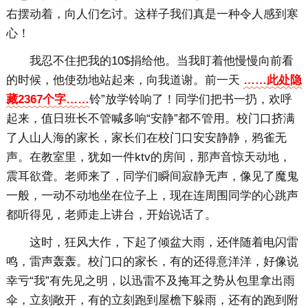
右摆动着，向人们乞讨。这样子我们真是一种令人感到寒
心！
我忍不住把我的10$捐给他。当我盯着他慢慢向前看
的时候，他使劲地站起来，向我道谢。前一天
……此处隐
藏2367个字……
铃”放学铃响了！同学们把书一扔，欢呼
起来，值日班长不管喊多响“安静”都不管用。校门口挤满
了人山人海的家长，家长们在校门口安安静静，鸦雀无
声。在教室里，犹如一件ktv的房间，那声音惊天动地，
震耳欲聋。老师来了，同学们瞬间寂静无声，像见了魔鬼
一般，一动不动地坐在位子上，现在连周围同学的心跳声
都听得见，老师走上讲台，开始说话了。
这时，狂风大作，下起了倾盆大雨，还伴随着电闪雷
鸣，雷声轰轰。校门口的家长，有的还得意洋洋，好像说
幸亏“我”有先见之明，以迅雷不及掩耳之势从包里拿出雨
伞，立刻敞开，有的立刻跑到屋檐下躲雨，还有的跑到附