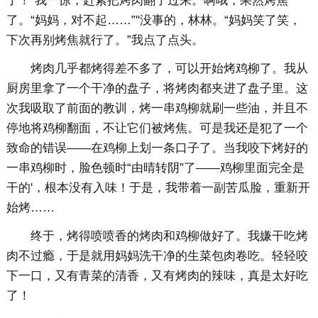
了！”我一惊，赶紧把烤肉翻了过来。啊哦，果然烤焦
了。“妈妈，对不起……”"没事的，林林。“妈妈笑了笑，
下次再别烤焦就行了。”我点了点头。
烤肉几乎都烤得差不多了，可以开始烤鸡柳了。我从
厨房里拿了一个干净的盘子，将烤肉都夹进了盘子里。这
次我吸取了前面的教训，烤一串鸡柳就刷一些油，并且不
停地将鸡柳翻面，不让它们被烤焦。可是我还是犯了一个
致命的错误——在鸡柳上划一条口子了。当我咬下烤好的
一串鸡柳时，脸色顿时“由晴转阴”了——鸡柳里面完全是
干的'，根本没有入味！于是，我带着一副苦瓜脸，重新开
始烤……
终于，烤得喷喷香的烤肉和鸡柳做好了。我嫌干吃烤
肉不过瘾，于是就用妈妈洗干净的生菜包肉卷吃。轻轻咬
下一口，又有青菜的清香，又有烤肉的辣味，真是太好吃
了！