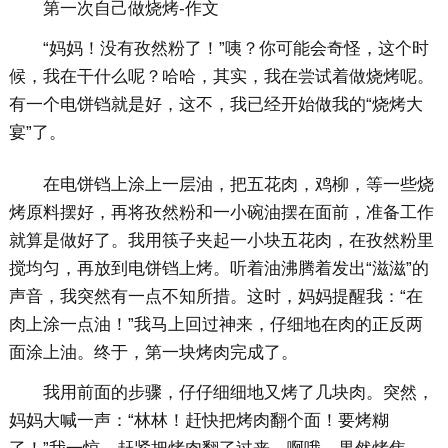
第一次自己做烧烤-作文
“妈妈！没有孜然粉了！”咦？你可能会奇怪，这个时
候，我在干什么呢？哈哈，其实，我在尝试着做烧烤呢。
有一个电饼铛就是好，这不，我已经开始做我的“烧烤大
宴”了。
在电饼铛上涂上一层油，把五花肉，鸡柳，等一些烧
烤原料摆好，再将孜然粉和一小碗油摆在面前，准备工作
就算是做好了。我用筷子夹起一小块五花肉，在孜然粉里
搅均匀，再放到电饼铛上烤。听着油沸腾着发出“滋滋”的
声音，我突然有一点不知所措。这时，妈妈提醒我：“在
肉上涂一点油！”我马上回过神来，仔细地在肉的正反两
面涂上油。终于，第一块烤肉完成了。
我用前面的步骤，仔仔细细地又烤了几块肉。突然，
妈妈大喊一声：“林林！赶快把烤肉翻个面！要烤糊