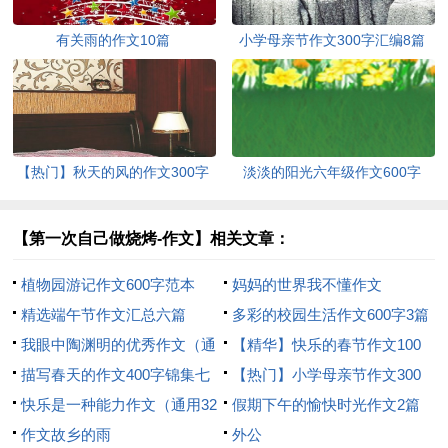
有关雨的作文10篇
小学母亲节作文300字汇编8篇
【热门】秋天的风的作文300字
淡淡的阳光六年级作文600字
合集7篇
【第一次自己做烧烤-作文】相关文章：
植物园游记作文600字范本
妈妈的世界我不懂作文
精选端午节作文汇总六篇
多彩的校园生活作文600字3篇
我眼中陶渊明的优秀作文（通
【精华】快乐的春节作文100
用19篇）
描写春天的作文400字锦集七
字3篇
【热门】小学母亲节作文300
篇
快乐是一种能力作文（通用32
字3篇
假期下午的愉快时光作文2篇
篇）
作文故乡的雨
外公