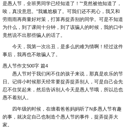
是愚人节，全班男同学已经知道了！”“竟然被他知道了，
唉，真没意思。”我尴尬极了。可我们还不死心，我又和
劳雨雨再商量好对策，打算再捉弄别的同学。可是不知道
为什么，到了课间十分钟，到了该骗人的时候，我的口中
竟然说不出那些骗人的话了。
今天，我第一次出丑，是多么的难为情啊！经过这件
事后，我再也不敢骗人了。
愚人节作文500字 篇4
愚人节对于我们闲不住的孩子来说，那真是欢乐的节
日。记得小时候那天经常要捉弄捉弄别人，可是自己会先
忍不住笑起来，然后告诉别人今天是愚人节哦，所以总也
愚不着别人。
四年级的时候，在缠着爸爸妈妈听了N多愚人节有趣
的事，就决定自己也制造个愚人节的事件，捉弄捉弄大
家。