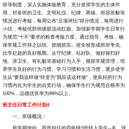
班等制度，深入实施体验教育，充分发挥学生的主体作
用，对各班的卫生、文明礼仪、纪律、两操、班容班貌等
情况进行考核，每周公布“五项评比“得分情况，每周进行
小结，考核优胜班级获流动红旗。加强新学期学生日常行
为规范“十不“要求的检查考核力度。通过指导、考核，确
保常规工作持之以恒、抓细抓实。使全校形成班班争先、
比学赶超的良好氛围。从守纪律、站好队、做好操扫好
地、讲卫生、有礼貌等基础行为入手，狠抓常规管理，培
养学生良好的行为习惯、学习习惯和生活习惯，逐步使学
生从“要我这样做“转变为“我应该这样做“，使良好的行为
习惯内化为学生的自觉行动，确保学生行为规范合格率为
100%，品德优良率为99%以上。
班主任日常工作计划4
一、班级概况：
新学期伊始，我所担任的四年级3班转入学生--名，现