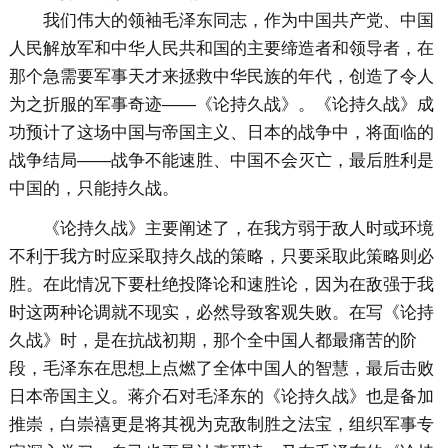
我们伟大的领袖毛泽东同志，作为中国共产党、中国
人民解放军和中华人民共和国的主要缔造者和领导者，在
那个急需要军事天才来拯救中华民族的年代，创造了令人
为之折服的军事奇迹——《论持久战》。《论持久战》成
功预计了这场中国与帝国主义、日本的战争中，将面临的
战争结局——战争不能速胜、中国不会灭亡，最后胜利是
中国的，只能持久战。
《论持久战》主要阐述了，在我方弱于敌人时或环境
不利于我方时应采取持久战的策略，只要采取此策略则必
胜。在此情况下要杜绝投降论和速胜论，因为在敌强于我
时这两种论调就不现实，必然导致客观失败。在写《论持
久战》时，是在抗战初期，那个全中国人都最痛苦的阶
段，毛泽东在思想上点燃了全体中国人的智慧，最后击败
日本帝国主义。蒋介石对毛泽东的《论持久战》也是备加
推崇，白崇禧更是将其视为克敌制胜之法宝，组织军事专