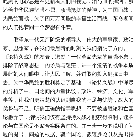
此刻的电影总是在更新着人们的视觉，泪与血的挥洒，叙
述着中华民族坚强不屈、顽强抵抗的精神，为中国而战，
为民族而战，为了四万万同胞的幸福生活而战。革命期间
的人们抱着同一个梦想奋斗着。
毛泽东一代无产阶级的领导人，伟大的军事家、政治
家、思想家，在我们最黑暗的时刻为我们指明了方向。
《论持久战》的发表，激励了一代革命先辈的自强不息，
排除了战略思想上的矛盾与迷茫，讲一个澄清的战争本质
展此刻人们眼中，让人民了解、并进取的投入到抗日中
去。为中华民族的胜利奠定了基础。《论持久战》中详尽
的分析了中、日之间的力量比较，政治、经济、文化、军
事等，让我们更清楚的认识到自我的不足与优势，敌人的
优势与不足。明确正确的指导思想，不要被速胜论和亡国
论愚弄了，指明我们仅有坚持持久战才能获得胜利，速胜
论与亡国论是不贴合实际条件的。并一步一步的说明了问
题的提出、问题的根据、驳亡国论、驳速胜论以及提出持