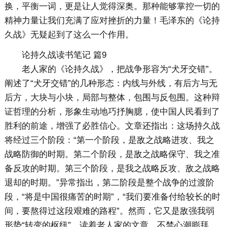
换，平衡一词，更是让人觉得深奥。那种能够掌控一切的
精神力量让我们充满了应对挫折的力量！毛泽东的《论持
久战》无疑起到了这么一个作用。
论持久战读书笔记 篇9
老人家的《论持久战》，把战争形容为“犬牙交错”。
阐述了“犬牙交错”的几种形态：内线与外线，有后方与无
后方，大块与小块，局部与整体，包围与反包围。这种辩
证哲理的分析，形象生动地巧抒胸臆，使中国人民看到了
胜利的前途，增强了必胜信心。文章还指出：这场持久战
将经过三个阶段：“第一个阶段，是敌之战略进攻、我之
战略防御的时期。第二个阶段，是敌之战略保守、我之准
备反攻的时期。第三个阶段，是我之战略反攻、敌之战略
退却的时期。”异常指出，第二阶段是整个战争的过渡阶
段，“将是中国很痛苦的时期”，“我们要准备付给较长的时
间，要熬得过这段艰难的路程”。然而，它又是敌强我弱
形势“转变的枢纽”。读着老人家的文章，不禁心潮膨拜，