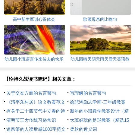
高中新生军训心得体会
歌颂母亲的比喻句
幼儿园小班语言传来传去的快乐
幼儿园晴天阴天雨天雪天英语教
教案
案
【论持久战读书笔记】相关文章：
关于交友方面的名言警句
写理解的名言警句
《清平乐村居》语文教案范文
徐悲鸿励志学画-三年级教案
有关于二十四节气中立春的诗
新年的小班数学教案设计（精
句
清明节三大传统习俗常识
选10篇）
大班好玩的足球教案（精选15
追风筝的人读后感1000字范文
篇）
柔软的近义词