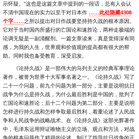
示怀疑。”这也是这篇文章中提到的一段话，总有人会认
不清中国现在的实力以至于对日本作
……此处隐藏4308
个字……
之所以提出对日作战要坚持持久战的根本原因。
它对于当时国内所盛行的亡国论和速胜论，两种走极端的
论调无疑是一副清醒剂。一篇文章读来，真是觉得深有同
感，为我的人生，世界观和价值观的提高都有很大的帮
助。同时我也备受教育，深受启发。
《论持久战》是一部伟大的马列主义的经典军事理论
著作，被誉为世界十大军事名著之一。《论持久战》写了
二十一个问题，前九个问题为第一部分，主要是说明抗日
战争为什么是持久战，为什么最后胜利是中国的，批判了
亡国论和速胜论；后十二个问题为第二部分，主要是说明
怎样进行持久战和怎样争取最后胜利，着重论述了人民战
争和人民战争的战略战术。在《论持久战》这部光辉著作
中，毛泽东运用辩证唯物主义的立场、观点和方法，对战
争的根本问题作了精辟的论述，制订了指导抗日战争的正