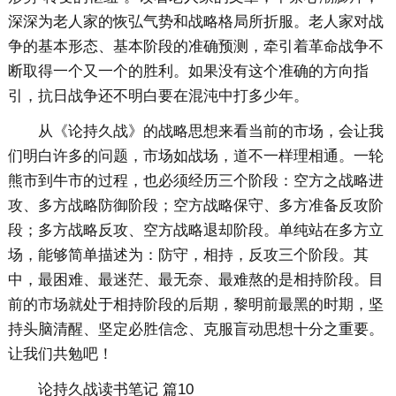
深深为老人家的恢弘气势和战略格局所折服。老人家对战
争的基本形态、基本阶段的准确预测，牵引着革命战争不
断取得一个又一个的胜利。如果没有这个准确的方向指
引，抗日战争还不明白要在混沌中打多少年。
从《论持久战》的战略思想来看当前的市场，会让我
们明白许多的问题，市场如战场，道不一样理相通。一轮
熊市到牛市的过程，也必须经历三个阶段：空方之战略进
攻、多方战略防御阶段；空方战略保守、多方准备反攻阶
段；多方战略反攻、空方战略退却阶段。单纯站在多方立
场，能够简单描述为：防守，相持，反攻三个阶段。其
中，最困难、最迷茫、最无奈、最难熬的是相持阶段。目
前的市场就处于相持阶段的后期，黎明前最黑的时期，坚
持头脑清醒、坚定必胜信念、克服盲动思想十分之重要。
让我们共勉吧！
论持久战读书笔记 篇10