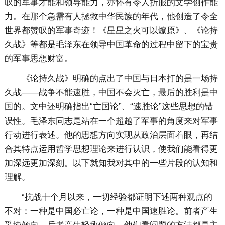
叹的军事才能和领导能力，亦怀有令人折服的文学创作能
力。在那个急需有人拯救中华民族的年代，他创造了令全
世界都赞叹的军事奇迹！《星星之火可以燎原》、《论持
久战》等都是毛泽东在领导中国革命的过程中留下的宝贵
的军事思想财富。
《论持久战》明确的点出了中国与日本打的是一场持
久战——战争不能速胜，中国不会灭亡，最后的胜利是中
国的。文中还明确指出“亡国论”、“速胜论”这些思想的错
误性。毛泽东同志是站在一个超越了军事的角度来对军事
行动进行表述。他的思想方向实现从政治层面着眼，再结
合其特点运用哲学思想理论来进行认识，使我们能看得更
加深远更加深刻。以下就知我对其中的一些片段的认知和
理解。
“抗战十个月以来，一切经验都证明下述两种观点的
不对：一种是中国必亡论，一种是中国速胜论。前者产生