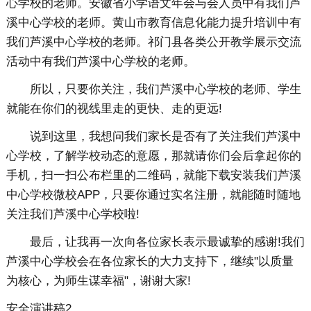
心学校的老师。安徽省小学语文年会与会人员中有我们芦
溪中心学校的老师。黄山市教育信息化能力提升培训中有
我们芦溪中心学校的老师。祁门县各类公开教学展示交流
活动中有我们芦溪中心学校的老师。
所以，只要你关注，我们芦溪中心学校的老师、学生
就能在你们的视线里走的更快、走的更远!
说到这里，我想问我们家长是否有了关注我们芦溪中
心学校，了解学校动态的意愿，那就请你们会后拿起你的
手机，扫一扫公布栏里的二维码，就能下载安装我们芦溪
中心学校微校APP，只要你通过实名注册，就能随时随地
关注我们芦溪中心学校啦!
最后，让我再一次向各位家长表示最诚挚的感谢!我们
芦溪中心学校会在各位家长的大力支持下，继续"以质量
为核心，为师生谋幸福"，谢谢大家!
安全演讲稿2