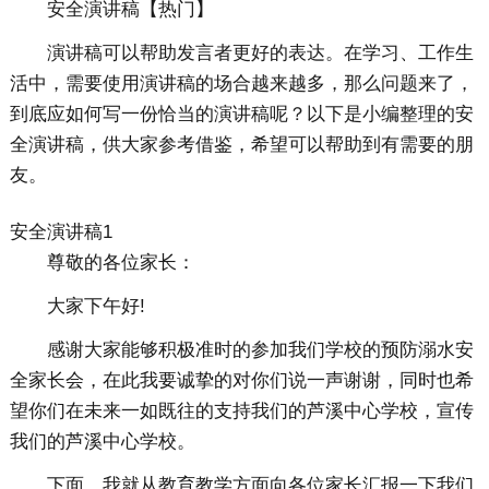
安全演讲稿【热门】
演讲稿可以帮助发言者更好的表达。在学习、工作生
活中，需要使用演讲稿的场合越来越多，那么问题来了，
到底应如何写一份恰当的演讲稿呢？以下是小编整理的安
全演讲稿，供大家参考借鉴，希望可以帮助到有需要的朋
友。
安全演讲稿1
尊敬的各位家长：
大家下午好!
感谢大家能够积极准时的参加我们学校的预防溺水安
全家长会，在此我要诚挚的对你们说一声谢谢，同时也希
望你们在未来一如既往的支持我们的芦溪中心学校，宣传
我们的芦溪中心学校。
下面，我就从教育教学方面向各位家长汇报一下我们