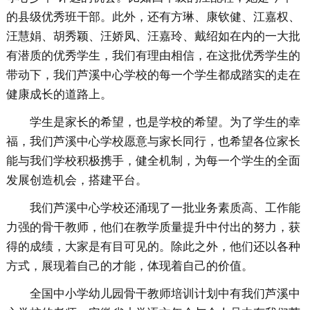
的县级优秀班干部。此外，还有方琳、康钦健、江嘉权、
汪慧娟、胡秀颖、汪娇凤、汪嘉玲、戴绍如在内的一大批
有潜质的优秀学生，我们有理由相信，在这批优秀学生的
带动下，我们芦溪中心学校的每一个学生都成踏实的走在
健康成长的道路上。
学生是家长的希望，也是学校的希望。为了学生的幸
福，我们芦溪中心学校愿意与家长同行，也希望各位家长
能与我们学校积极携手，健全机制，为每一个学生的全面
发展创造机会，搭建平台。
我们芦溪中心学校还涌现了一批业务素质高、工作能
力强的骨干教师，他们在教学质量提升中付出的努力，获
得的成绩，大家是有目可见的。除此之外，他们还以各种
方式，展现着自己的才能，体现着自己的价值。
全国中小学幼儿园骨干教师培训计划中有我们芦溪中