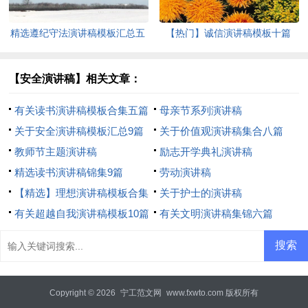
精选遵纪守法演讲稿模板汇总五
【热门】诚信演讲稿模板十篇
篇
【安全演讲稿】相关文章：
有关读书演讲稿模板合集五篇
母亲节系列演讲稿
关于安全演讲稿模板汇总9篇
关于价值观演讲稿集合八篇
教师节主题演讲稿
励志开学典礼演讲稿
精选读书演讲稿锦集9篇
劳动演讲稿
【精选】理想演讲稿模板合集
关于护士的演讲稿
十篇
有关超越自我演讲稿模板10篇
有关文明演讲稿集锦六篇
Copyright © 2026
宁工范文网
www.fxwto.com 版权所有