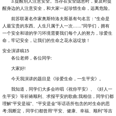
3.提醒别人注意安全。当存在安全隐患时，要及时提
醒身边的人注意安全，和大家一起珍惜生命，远离危险。
前苏联著名作家奥斯特洛夫斯基有句名言：“生命是
人最宝贵的东西。人生只属于人一次……”同学们，拥有
一个安全和谐的学习环境需要我们每个人的努力，珍爱生
命，牢记安全，让我们的生命之花永远绽放！
安全演讲稿15
各位老师，各位同学:
大家好!
今天我演讲的题目是《珍爱生命，一生平安》。
我知道，同学们大多会吟唱《祝你平安》、《好人一
生平安》等祈祷顺利、求报平安的歌曲;我相信，同学们都
理解“平安是福”、“平安是金”等话语所包含的对生命的思
考;我断定，同学们都曾用“平安、健康、幸福、顺利”等吉