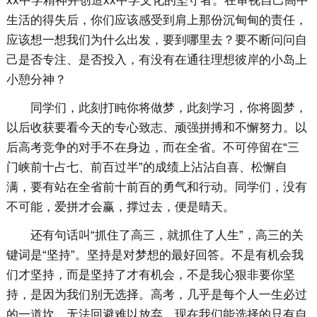
xx中学精神并创造xx中学文化的坚守者。在审视自己高中
生活的得失后，你们应该感受到肩上那份沉甸甸的责任，
应该想一想我们为什么出发，要到哪里去？要不断问问自
己是否专注、是否投入，有没有在通往理想彼岸的小岛上
小憩分神？
同学们，此刻打盹你将做梦，此刻学习，你将圆梦，
以后收获要看今天的专心致志、顽强拼搏和不懈努力。以
后高考竞争的对手不在身边，而在全省。不可停留在“三
门峡前十占七、前百过半”的成绩上沾沾自喜、松懈自
满，要有站在全省前十前百的勇气和行动。同学们，没有
不可能，爱拼才会赢，撑过去，便是晴天。
还有句话叫“抓住了高三，就抓住了人生”，高三的关
键词是“坚持”。坚持是对梦想的最好回答。不是有机会我
们才坚持，而是坚持了才有机会，不是我心狠非要你坚
持，是因为我们别无选择。高考，几乎是每个人一生必过
的一道坎，无法回避难以放弃。现在我们能选择的只有自